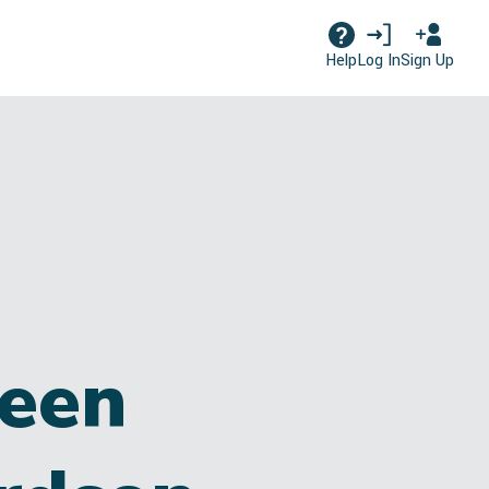
Log In
Sign Up
Help
een